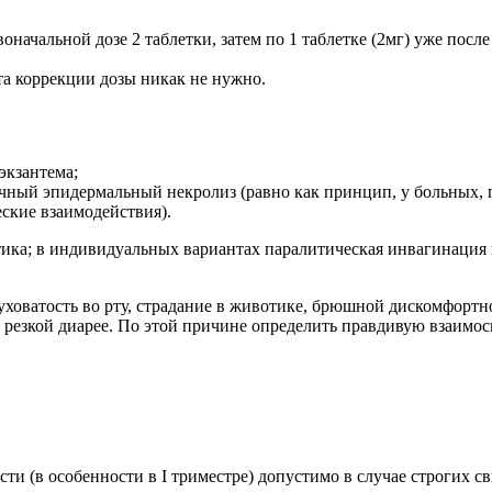
оначальной дозе 2 таблетки, затем по 1 таблетке (2мг) уже пос
та коррекции дозы никак не нужно.
экзантема;
чный эпидермальный некролиз (равно как принцип, у больных, 
ские взаимодействия).
тика; в индивидуальных вариантах паралитическая инвагинация
ховатость во рту, страдание в животике, брюшной дискомфортно
и резкой диарее. По этой причине определить правдивую взаим
(в особенности в I триместре) допустимо в случае строгих св