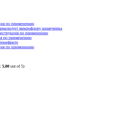
ция по применению
рмализует микрофлору кишечника
инструкция по применению
ия по применению
лонефрите
ция по применению
e:
5,00
out of 5)