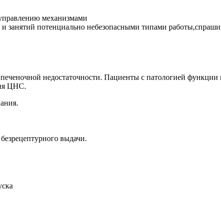
 управлению механизмами
а и занятий потенциально небезопасными типами работы,спраш
 печеночной недостаточности. Пациенты с патологией функции 
ия ЦНС.
ания.
 безрецептурного выдачи.
уска