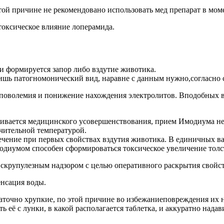
той причине не рекомендовано использовать мед препарат в мом
токсическое влияние лоперамида.
и формируется запор либо вздутие животика.
шь патогномонический вид, наравне с данным нужно,согласно с
гиповолемия и понижение нахождения электролитов. Вподобных в
леживается медицинского усовершенствования, прием Имодиума н
ачительной температурой.
ечение при первых свойствах вздутия животика. В единичных
модиумом способен сформироваться токсическое увеличение тол
 скрупулезным надзором с целью оперативного раскрытия свойс
нсация воды.
таточно хрупкие, по этой причине во избежаниеповреждения их 
ь её с лунки, в какой располагается таблетка, и аккуратно надав