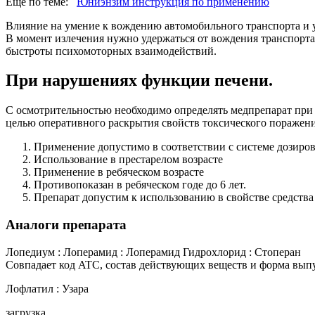
Ещё по теме:
Юниэнзим инструкция по применению
Влияние на умение к вождению автомобильного транспорта и
В момент излечения нужно удержаться от вождения транспорт
быстроты психомоторных взаимодействий.
При нарушениях функции печени.
С осмотрительностью необходимо определять медпрепарат при
целью оперативного раскрытия свойств токсического поражен
Применение допустимо в соответствии с системе дозиров
Использование в престарелом возрасте
Применение в ребяческом возрасте
Противопоказан в ребяческом годе до 6 лет.
Препарат допустим к использованию в свойстве средства
Аналоги препарата
Лопедиум : Лоперамид : Лоперамид Гидрохлорид : Стоперан
Совпадает код ATC, состав действующих веществ и форма вып
Лофлатил : Узара
загрузка...