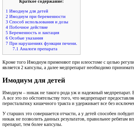
Краткое содержание:
1
Имодиум для детей
2
Имодиум при беременности
3
Способ использования и дозы
4
Побочное действие
5
Беременность и лактация
6
Особые указания
7
При нарушениях функции печени.
7.1
Аналоги препарата
Кроме того Имодиум применяют при илеостоме с целью регулиро
является 2 капсулы, а далее медпрепарат необходимо принимат
Имодиум для детей
Имодиум – никак не такого рода уж и надежный медпрепарат. В 
А все это по обстоятельству того, что медпрепарат предостав
перистальтику кишечного тракта и удерживает все без исключе
У старших это совершается отчасти, а у детей способен побуди
никак не позволить данных результатов, правильнее ребятам вп
препарат, тем более капсулы.