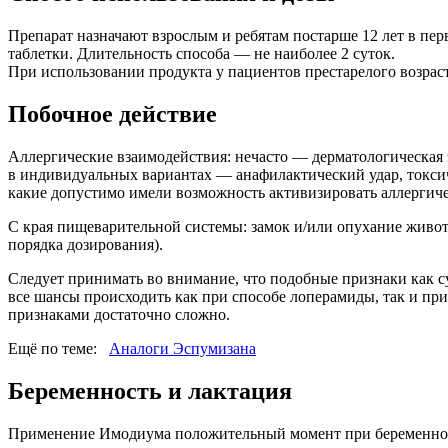
Препарат назначают взрослым и ребятам постарше 12 лет в перв
таблетки. Длительность способа — не наиболее 2 суток.
При использовании продукта у пациентов престарелого возрас
Побочное действие
Аллергические взаимодействия: нечасто — дерматологическая 
в индивидуальных вариантах — анафилактический удар, токси
какие допустимо имели возможность активизировать аллергиче
С края пищеварительной системы: замок и/или опухание живо
порядка дозирования).
Следует принимать во внимание, что подобные признаки как су
все шансы происходить как при способе лоперамиды, так и пр
признаками достаточно сложно.
Ещё по теме:
Аналоги Эспумизана
Беременность и лактация
Применение Имодиума положительный момент при беременности 