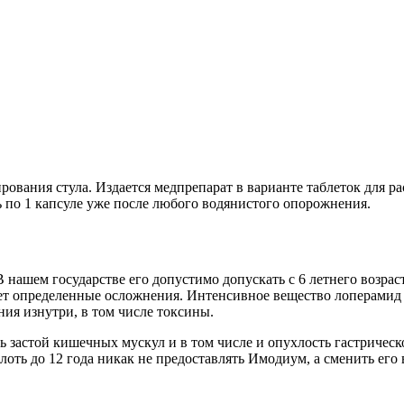
вания стула. Издается медпрепарат в варианте таблеток для ра
ь по 1 капсуле уже после любого водянистого опорожнения.
нашем государстве его допустимо допускать с 6 летнего возраста
ляет определенные осложнения. Интенсивное вещество лоперамид
ния изнутри, в том числе токсины.
ть застой кишечных мускул и в том числе и опухлость гастрическ
лоть до 12 года никак не предоставлять Имодиум, а сменить его 