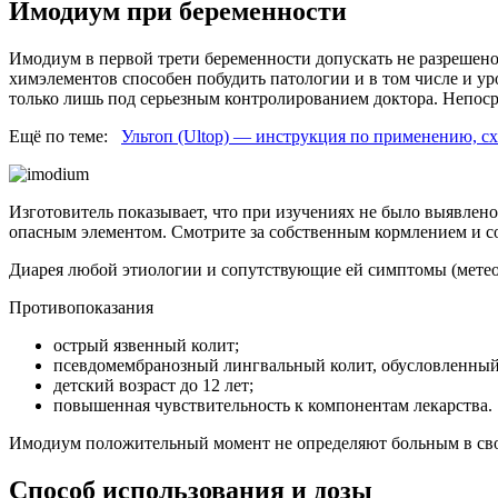
Имодиум при беременности
Имодиум в первой трети беременности допускать не разрешено.
химэлементов способен побудить патологии и в том числе и ур
только лишь под серьезным контролированием доктора. Непосре
Ещё по теме:
Ультоп (Ultop) — инструкция по применению, сх
Изготовитель показывает, что при изучениях не было выявлено
опасным элементом. Смотрите за собственным кормлением и со
Диарея любой этиологии и сопутствующие ей симптомы (метео
Противопоказания
острый язвенный колит;
псевдомембранозный лингвальный колит, обусловленный
детский возраст до 12 лет;
повышенная чувствительность к компонентам лекарства.
Имодиум положительный момент не определяют больным в свойс
Способ использования и дозы