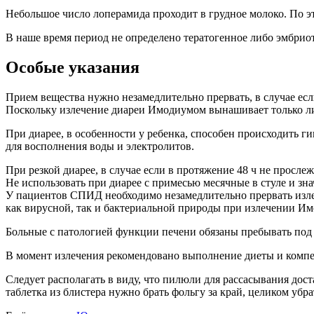
Небольшое число лоперамида проходит в грудное молоко. По э
В наше время период не определено тератогенное либо эмбрио
Особые указания
Прием вещества нужно незамедлительно прервать, в случае есл
Поскольку излечение диареи Имодиумом вынашивает только ли
При диарее, в особенности у ребенка, способен происходить 
для восполнения воды и электролитов.
При резкой диарее, в случае если в протяжение 48 ч не прос
Не использовать при диарее с примесью месячные в стуле и зн
У пациентов СПИД необходимо незамедлительно прервать изл
как вирусной, так и бактериальной природы при излечении И
Больные с патологией функции печени обязаны пребывать под
В момент излечения рекомендовано выполнение диеты и компе
Следует располагать в виду, что пилюли для рассасывания дос
таблетка из блистера нужно брать фольгу за край, целиком убрат