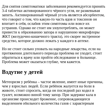
Для снятия симптоматики заболевания рекомендуется принять
3-4 таблетки активированного чёрного угля, не разжевывая
запить. Активированный чёрный уголь является абсорбентом,
что говорит о том, что какую-то часть ядов и токсинов он
впитает в себя, ослабив этим симптомы или вовсе их
устранив. Однако не стоит им злоупотреблять, он может
привести к образованию запора и нарушению микрофлоры
ЖКТ (желудочно-кишечного тракта), это скорее экстренное
средство, которое должно лежать у каждого в аптеке.
Но не стоит сильно уповать на народные лекарства, если на
протяжении длительного периода проблема не уходит, стоит
обратиться к врачу или пройти обследование в больнице.
Проблема может оказаться глубже, чем кажется.
Вздутие у детей
Метеоризм у ребёнка – частое явление, имеет иные причины,
чем у взрослых людей. Если ребёнок жалуется на боли в
животе, стоит спросить, когда он последний раз ходил в
туалет, возможно виной тому запор. При задержке кала в
организме происходит брожение, сопровождающееся
выделением обильного количества газов с характерным